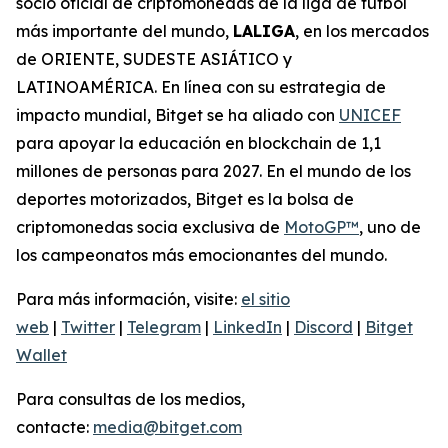
socio oficial de criptomonedas de la liga de fútbol
más importante del mundo,
LALIGA
, en los mercados
de ORIENTE, SUDESTE ASIÁTICO y
LATINOAMÉRICA. En línea con su estrategia de
impacto mundial, Bitget se ha aliado con
UNICEF
para apoyar la educación en blockchain de 1,1
millones de personas para 2027. En el mundo de los
deportes motorizados, Bitget es la bolsa de
criptomonedas socia exclusiva de
MotoGP™
, uno de
los campeonatos más emocionantes del mundo.
Para más información, visite:
el sitio
web
|
Twitter
|
Telegram
|
LinkedIn
|
Discord
|
Bitget
Wallet
Para consultas de los medios,
contacte:
media@bitget.com