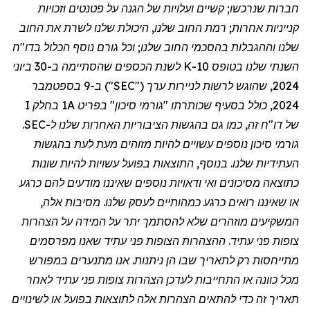
חברות שנרכשו; קשיים ועלויות של הגנה על פטנטים וזכויות
קנייניות אחרות; רמת החוב שלנו, היכולת שלנו לשרת את החוב
שלנו וההגבלות בהסכמי החוב שלנו; וכל גורם נוסף הכלול בדו
"
ח
השנתי שלנו בטופס 10-K לשנת הכספים שהסתיימה ב-30 ביוני
2024, שהוגש לרשות לניירות ערך ("SEC") ב-9 בספטמבר
2024, כולל בסעיף שכותרתו "גורמי סיכון" בפריט 1A בחלק I
של דו
"
ח זה, כמו גם בהגשות הציבוריות האחרות שלנו ל-SEC.
גורמי סיכון נוספים עשויים להיות מזוהים מעת לעת בהגשות
העתידיות שלנו. בנוסף, התוצאות בפועל עשויות להיות שונות
כתוצאה מסיכונים ואי ודאויות נוספים שאיננו מודעים להם כרגע
או שאיננו רואים כרגע כמהותיים לעסק שלנו. מסיבות אלה,
המשקיעים מוזהרים שלא להסתמך יתר על המידה על הצהרות
צופות פני עתיד. ההצהרות הצופות פני עתיד שאנו מפרסמים
מתייחסות רק לתאריך שבו הן ניתנות. אנו מתנערים במפורש
מכל כוונה או התחייבות לעדכן הצהרות צופות פני עתיד לאחר
תאריך זה כדי להתאים הצהרות אלה לתוצאות בפועל או לשינויים