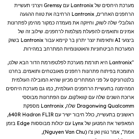
מערכת היחסים של
Lantronix
עם
Gremsy
ויצרני תעשיית
הרחפנים
האחרים,
Lantronix
הרחיבה את טווח ההגעה
הגלובלי שלה לשוק, וחיזקה את מעמדה כמקור מהימן לפתרונות
אמינים ותואמים להפעלת מצלמות
לרחפנים
. שילוב זה של
ביצועי AI ותאימות יוצר יתרון בר קיימא עבור
Lantronix
בשוק
המערכות הביטחוניות והאוטונומיות המתרחב במהירות.
"
Lantronix
היא תורמת מוערכת לפלטפורמת הדור הבא שלנו,
התומכת בפיתוח פתרונות
רחפנים
מאובטחים ותואמים. בחרנו
בלנטרוניקס
על פני המתחרים מכיוון שהיא המובילה העולמית
המהימנה בתעשיית
הרחפנים
העולמית, כמו גם מערכת היחסים
ארוכת השנים שלה עם
קוואלקום
. עם הפתרונות מבוססי
Qualcomm
Dragonwing
שלה,
Lantronix
מספקת
ראשונים בתעשייה, כולל חיבור ישיר עם FLIR
Hadron
640R,
המאפשר את המטען של
Lynx
עם יכולות מבוססות
Edge
בזמן
אמת", אמר
נגוין
ואן
צ'ו
(
Nguyen Van Chu
)
,