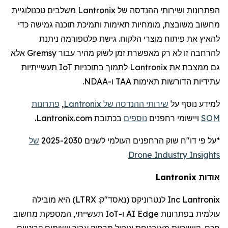
הפתרונות ושירותי ההנדסה של
Lantronix
משלבים טכנולוגיית
מחשוב משובצת, מומחיות תאימות ותמיכת תוכנה גמישה כדי
להאיץ את פיתוח מוצרי הלקוח. גישת פלטפורמה ניתנת
להרחבה זו לא רק מאפשרת זמן לשוק מהיר עבור
Gremsy
אלא
גם ממצבת את
Lantronix
לתמוך בתוכניות
IoT
תעשייתיות
עתידיות הדורשות תאימות TAA ו-NDAA.
למידע נוסף על
שירותי ההנדסה של
Lantronix
,
פתרונות
SOM
ויישומי
רחפנים
נוספים
בכתובת Lantronix.com.
*על פי דו
"
ח שוק
הרחפנים
העולמי לשנים 2025-2030
של
Drone Industry Insights
אודות
Lantronix
Lantronix
Inc
לנטרוניקס
(נאסד"ק:
LTRX
) היא מובילה
עולמית בפתרונות
Edge
AI
ו-
IoT
תעשייתי, המספקת מחשוב
חכם, קישוריות מאובטחת וניהול מרחוק עבור יישומים קריטיים