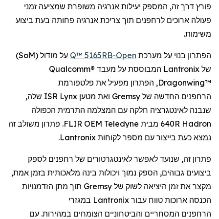
פורץ דרך זה, המספק יעילות אנרגיה משופרת
שמציעה
זמני
פעולה ארוכים
ל
רחפנים
תוך צריכת אנרגיה פחותה בעת
ביצוע
משימות.
הפתרון בנוי על מערכת
Open
-Q™ 5165RB
על מודול (
SoM
)
של
Lantronix
המבוססת על מעבד
Qualcomm®
Dragonwing™
, הפתרון מפעיל את פלטפורמת
הרחפנים
החדשה של
Gremsy
ואת מטען
Lynx
ISR שלה,
שנבנה לאינטגרציה חלקה עם המצלמה התרמית הכפולה
Hadron
640R מבית
Teledyne
FLIR OEM. פתרון משולב זה
נמצא כעת בייצור עם מספר לקוחות
Lantronix
.
פתרון זה, שנועד לאפשר
לאינטגרטורים
של
רחפנים
לספק
ביצועים גבוהים, הספק נמוך ויכולות בינה מלאכותית בזמן אמת,
מקצר את זמן היציאה לשוק של
Gremsy
תוך מתן הזדמנויות
הכנסה ארוכות טווח עבור
Lantronix
במגזרי
הרחפנים
המסחריים והביטחוניים הצומחים במהירות. עם