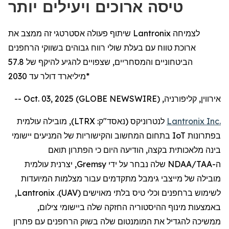
טיסה ארוכים ויעילים יותר
שיתוף פעולה אסטרטגי זה ממצב את Lantronix לצמיחה
ארוכת טווח עם בעלת שולי רווח גבוהים בשווקי הרחפנים
הביטחוניים והמסחריים, שצפויים להגיע להיקף של 57.8
מיליארד דולר עד 2030*
אירווין, קליפורניה, Oct. 03, 2025 (GLOBE NEWSWIRE) --
Inc.
Lantronix
לנטרוניקס
(נאסד"ק:
LTRX
), מובילה עולמית
בפתרונות
IoT
בתחום המחשוב והקישוריות של המניעים יישומי
בינה מלאכותית בקצה,
הודיעה
היום
כי
ה
פתרון תואם
ה
-
NDAA/TAA
שלה
נבחר על ידי
Gremsy
, יצרנית עולמית
מובילה של מייצבי
גימבל
מתקדמים
עבור
מצלמות
המיועדות
לשימוש
ב
רחפנים
וכלי טיס בלתי מאוישים (
UAV
).
Lantronix
,
באמצעות
מינוף ההיסטוריה החזקה שלה ביישומי
צילום
,
ממשיכה
להגדיל
את המומנטום שלה בשוק
הרחפנים
עם פתרון