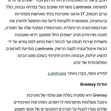
למשימה.
Lantronix
משרתת שווקים בעלי צמיחה גבוהה, כולל
ערים חכמות,
IT
ארגוני ומערכות בלתי מאוישות מסחריות
וביטחוניות, ומאפשרת ללקוחות לייעל את התפעול ולהאיץ את
הטרנספורמציה הדיגיטלית. הפורטפוליו המקיף שלה של חומרה,
תוכנה ושירותים מניע יישומים החל ממעקב וידאו מאובטח
ותשתית שירות חכמה ועד לניהול רשת מחוץ לפס גמיש. על ידי
הבאת אינטליגנציה לקצה הרשת,
Lantronix
מסייעת לארגונים
להשיג יעילות, אבטחה ויתרון תחרותי בעולם מונע הבינה
המלאכותית של ימינו.
למידע נוסף, בקרו באתר
Lantronix
.
אודות
Gremsy
Gremsy
היא ספקית בעלת שם עולמי של מערכות
גימבל
ומצלמות מתקדמות
לרחפנים
. הפתרונות האיכותיים
שלהם נועדו לענות על הצרכים התובעניים של אנשי מקצוע