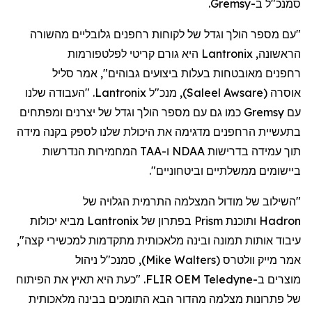
סמנכ"ל
ב-
Gremsy
.
"עם מספר הולך וגדל של לקוחות
רחפנים
גלובליים מהשורה
הראשונה,
Lantronix
היא גורם קריטי לפלטפורמות
רחפנים
מאובטחות בעלות ביצועים גבוהים", אמר סליל
אוסרה
(
Saleel Awsare
)
, מנכ"ל
Lantronix
. "העבודה שלנו
עם
Gremsy
כמו גם עם מספר הולך וגדל של יצרנים ומפתחים
בתעשיית
הרחפנים
מדגימה את היכולת שלנו לספק בקנה מידה
תוך עמידה בדרישות NDAA ו-TAA המחמירות הנדרשות
ביישומים ממשלתיים וביטחוניים".
"השילוב של מודול המצלמה התרמית הגלויה של
Hadron
ותוכנת
Prism
בפתרון של
Lantronix
מביא יכולות
עיבוד אותות תמונה ובינה מלאכותית מתקדמות למכשירי קצה",
אמר מייק
וולטרס
(
Mike Walters
)
, סמנכ"ל ניהול
מוצר
ים
ב-
Teledyne
FLIR OEM. "כעת היא תאיץ את הפיתוח
של פתרונות מצלמה מהדור הבא התומכים בבינה מלאכותית