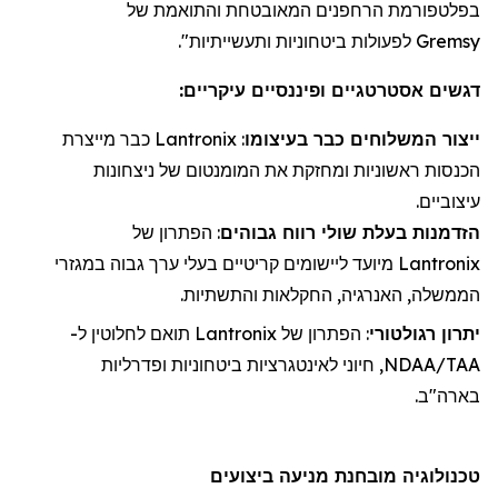
בפלטפורמת
הרחפנים
המאובטחת והתואמת של
Gremsy
לפעולות ביטחוניות ותעשייתיות".
דגשים אסטרטגיים ופיננסיים עיקריים:
ייצור
ה
משלוחי
ם כבר בעיצומו
:
Lantronix
כבר מייצרת
הכנסות ראשוניות ו
מחזקת את
המומנטום של ניצחונות
עיצוביים.
הזדמנות בעלת שולי רווח גבוהים
: הפתרון של
Lantronix
מיועד ליישומים קריטיים בעלי ערך גבוה במגזרי
הממשלה, האנרגיה, החקלאות והתשתיות.
יתרון רגולטורי
: הפתרון של
Lantronix
תואם לחלוטין ל-
NDAA/TAA, חיוני לאינטגרציות ביטחוניות ופדרליות
בארה"ב.
טכנולוגיה מובחנת מניעה ביצועים