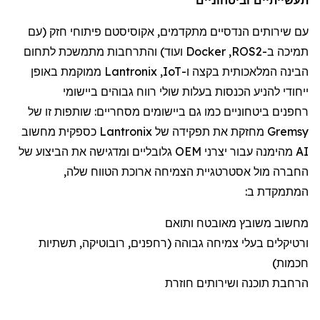
עם שירותי
ם הנדסיים מתקדמים
,
אקוסיסטם
פיתוח
י
חזק (
עם
תמיכה
ב-
ROS2
,
Docker
ועוד) והתרחבות מתמשכת לתחום
הבינה המלאכותית
בקצה
ו-
IoT
,
Lantronix
ממוקמת
באופן
ייחודי להניע הכנסות בעלות שולי רווח גבוהים ביישומי
רחפנים
ביטחוניים
כמו גם
ביישומי
ם
מסחריים:
שותפות זו של
Gremsy
מחזקת את תפקידה של
Lantronix
כספקית מחשוב
AI מהימנה עבור יצרני OEM גלובליים ומדגישה את הביצוע של
החברה מול אסטרטגיית הצמיחה ארוכת הטווח שלה,
המתמקדת ב:
מחשוב משובץ מאובטח ותואם
ורטיקלים
בעלי צמיחה גבוהה (
רחפנים
, רובוטיקה, תשתיות
חכמות)
הרחבת תוכנה ושירותים חוזרת