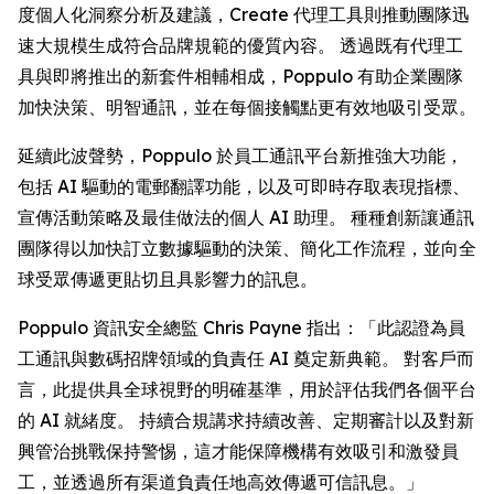
度個人化洞察分析及建議，
Create
代理工具則推動團隊迅
速大規模生成符合品牌規範的優質內容。 透過既有代理工
具與即將推出的新套件相輔相成，Poppulo 有助企業團隊
加快決策、明智通訊，並在每個接觸點更有效地吸引受眾。
延續此波聲勢，Poppulo 於員工通訊平台新推強大功能，
包括 AI 驅動的電郵翻譯功能，以及可即時存取表現指標、
宣傳活動策略及最佳做法的個人 AI 助理。 種種創新讓通訊
團隊得以加快訂立數據驅動的決策、簡化工作流程，並向全
球受眾傳遞更貼切且具影響力的訊息。
Poppulo 資訊安全總監 Chris Payne 指出：「此認證為員
工通訊與數碼招牌領域的負責任 AI 奠定新典範。 對客戶而
言，此提供具全球視野的明確基準，用於評估我們各個平台
的 AI 就緒度。 持續合規講求持續改善、定期審計以及對新
興管治挑戰保持警惕，這才能保障機構有效吸引和激發員
工，並透過所有渠道負責任地高效傳遞可信訊息。」