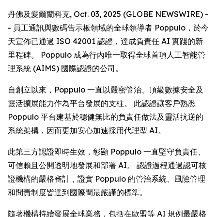
丹佛及愛爾蘭科克, Oct. 03, 2025 (GLOBE NEWSWIRE) -
- 員工通訊與數碼告示板領域的全球領導者 Poppulo，於今
天宣佈已通過 ISO 42001 認證，達成負責任 AI 實踐的新
里程碑。 Poppulo 成為行內唯一取得全球首項人工智能管
理系統 (AIMS) 國際認證的公司。
自創立以來，Poppulo 一直以嚴密管治、頂級數據安全及
靈活擴展能力作為平台發展的支柱。 此認證讓客戶熟悉
Poppulo 平台建基於穩健無比的負責任做法及靈活抗逆的
系統架構，因而更加安心加速採用代理型 AI。
此第三方認證即時生效，彰顯 Poppulo 一直堅守負責任、
可信賴且公開透明地發展和部署 AI。 認證過程通過認可核
證機構的嚴格審計，證實 Poppulo 的管治系統、風險管理
和問責制度皆達到國際間最嚴謹的標準。
隨著機構持續發展全球業務，包括在歐盟等 AI 規例最嚴格