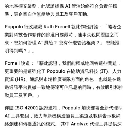
的地區擴充業務，此認證擔保 AI 管治始終符合負責任標
準，讓企業自信無憂地與員工及客戶互動。
Poppulo 行政總裁 Ruth Fornell 就此作出評論：「隨著企
業對科技合作夥伴的篩選日趨嚴苛，連串尖銳問題隨之而
來：您如何管理 AI 風險？ 您有什麼管治框架？」 您能證
明得到嗎？」。
Fornell 說道：「藉此認證，我們能權威地回答這些問題，
更重要的是這強化了 Poppulo 在協助資訊科技 (IT)、人力
資源 (HR)、通訊與市場推廣團隊方面的角色，也就是在透
過通訊平台貫徹一致地傳達可信訊息的同時，有效吸引和推
動員工及客戶。」
伴隨 ISO 42001 認證進程，Poppulo 加快部署全新代理型
AI 工具套組，致力革新機構透過員工渠道及數碼告示板網
絡創建和傳播通訊的模式。 其中
Analyze
代理工具提供深