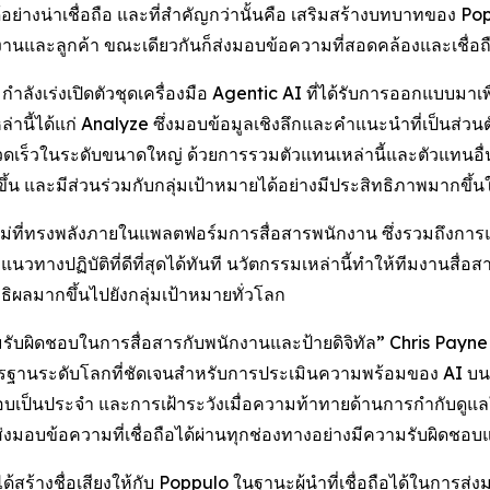
อย่างน่าเชื่อถือ และที่สำคัญกว่านั้นคือ เสริมสร้างบทบาทของ 
ักงานและลูกค้า ขณะเดียวกันก็ส่งมอบข้อความที่สอดคล้องและเชื่อ
งเร่งเปิดตัวชุดเครื่องมือ Agentic AI ที่ได้รับการออกแบบมาเพื
่านี้ได้แก่
Analyze
ซึ่งมอบข้อมูลเชิงลึกและคำแนะนำที่เป็นส่วนต
วดเร็วในระดับขนาดใหญ่ ด้วยการรวมตัวแทนเหล่านี้และตัวแทนอื่นๆ 
้น และมีส่วนร่วมกับกลุ่มเป้าหมายได้อย่างมีประสิทธิภาพมากขึ้นใ
ม่ที่ทรงพลังภายในแพลตฟอร์มการสื่อสารพนักงาน ซึ่งรวมถึงการแปลอ
นวทางปฏิบัติที่ดีที่สุดได้ทันที นวัตกรรมเหล่านี้ทำให้ทีมงานสื่อ
ทธิผลมากขึ้นไปยังกลุ่มเป้าหมายทั่วโลก
มรับผิดชอบในการสื่อสารกับพนักงานและป้ายดิจิทัล” Chris Pay
าตรฐานระดับโลกที่ชัดเจนสำหรับการประเมินความพร้อมของ AI บ
เป็นประจำ และการเฝ้าระวังเมื่อความท้าทายด้านการกำกับดูแลใหม่
งมอบข้อความที่เชื่อถือได้ผ่านทุกช่องทางอย่างมีความรับผิดชอ
้างชื่อเสียงให้กับ Poppulo ในฐานะผู้นำที่เชื่อถือได้ในการส่