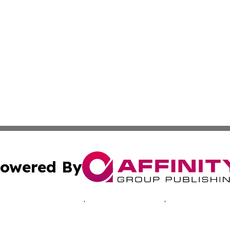
owered By
ubmit Press Release
Terms & Conditions
Copyright/DMCA
c. dba Affinity Group Publishing & The Suriname Industria