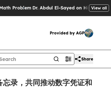
blem
Dr. Abdul El-Sayed on Historic Michigan Win: 
View all
Provided by AGP
Share
y 签署谅解备忘录，共同推动数字凭证和