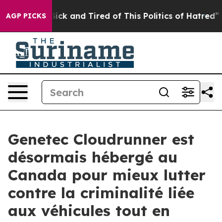
e Are Sick and Tired of This Politics of Hatred”
The St
AGP PICKS
Genetec Cloudrunner est
désormais hébergé au
Canada pour mieux lutter
contre la criminalité liée
aux véhicules tout en