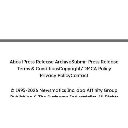
About
Press Release Archive
Submit Press Release
Terms & Conditions
Copyright/DMCA Policy
Privacy Policy
Contact
© 1995-2026 Newsmatics Inc. dba Affinity Group
Publishing & The Suriname Industrialist. All Rights
Reserved.
Cookie Settings / Your Privacy Choices